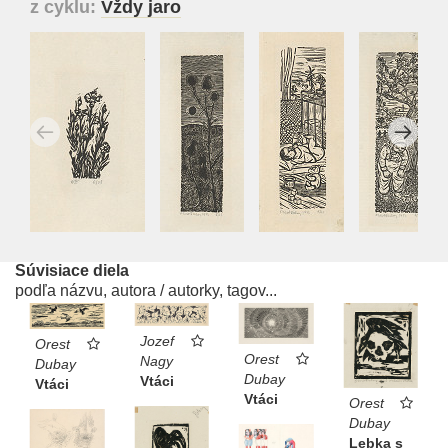
z cyklu:
Vždy jaro
Súvisiace diela
podľa názvu, autora / autorky, tagov...
Jozef
Orest
Orest
Nagy
Dubay
Dubay
Vtáci
Vtáci
Vtáci
Orest
Dubay
Lebka s