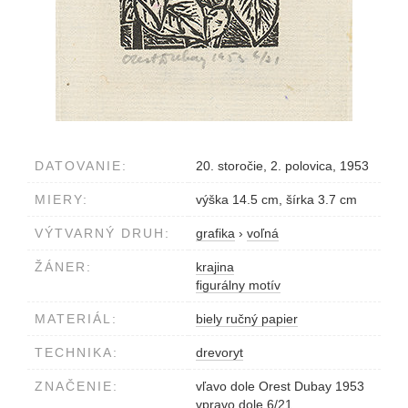
DATOVANIE:
20. storočie, 2. polovica, 1953
MIERY:
výška 14.5 cm, šírka 3.7 cm
VÝTVARNÝ DRUH:
grafika
›
voľná
ŽÁNER:
krajina
figurálny motív
MATERIÁL:
biely ručný papier
TECHNIKA:
drevoryt
ZNAČENIE:
vľavo dole Orest Dubay 1953
vpravo dole 6/21