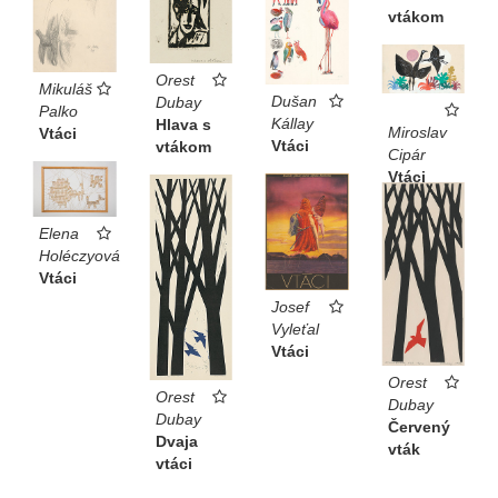
vtákom
Orest
Mikuláš
Dušan
Dubay
Palko
Kállay
Hlava s
Miroslav
Vtáci
Vtáci
vtákom
Cipár
Vtáci
Elena
Holéczyová
Vtáci
Josef
Vyleťal
Vtáci
Orest
Orest
Dubay
Dubay
Červený
Dvaja
vták
vtáci