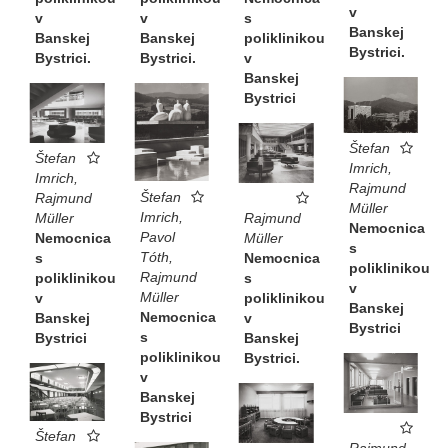
v
v
s
v
Banskej
Banskej
poliklinikou
Banskej
Bystrici.
Bystrici.
v
Bystrici.
Banskej
Bystrici
Štefan
Štefan
Imrich,
Imrich,
Rajmund
Štefan
Rajmund
Müller
Imrich,
Müller
Rajmund
Nemocnica
Pavol
Nemocnica
Müller
s
Tóth,
s
Nemocnica
poliklinikou
Rajmund
poliklinikou
s
v
Müller
v
poliklinikou
Banskej
Nemocnica
Banskej
v
Bystrici
s
Bystrici
Banskej
poliklinikou
Bystrici.
v
Banskej
Bystrici
Štefan
Rajmund