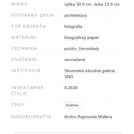
MIERY:
výška 30.0 cm, šírka 23.9 cm
VÝTVARNÝ DRUH:
architektúra
TYP OBJEKTU:
fotografia
MATERIÁL:
fotografický papier
TECHNIKA:
pozitív, čiernobiely
ZNAČENIE:
neznačené
INŠTITÚCIA:
Slovenská národná galéria,
SNG
INVENTÁRNE
A 2630
ČÍSLO:
TAGY:
budova
NADOBUDNUTIE:
Archív Rajmunda Müllera