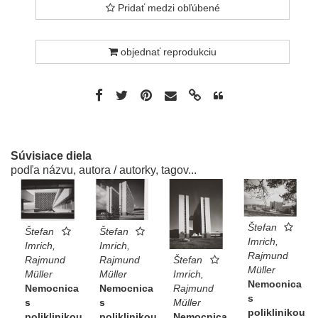
Pridať medzi obľúbené
objednať reprodukciu
Súvisiace diela
podľa názvu, autora / autorky, tagov...
Štefan
Štefan
Štefan
Imrich,
Imrich,
Imrich,
Rajmund
Rajmund
Štefan
Rajmund
Müller
Müller
Imrich,
Müller
Nemocnica
Nemocnica
Rajmund
Nemocnica
s
s
Müller
s
poliklinikou
poliklinikou
Nemocnica
poliklinikou