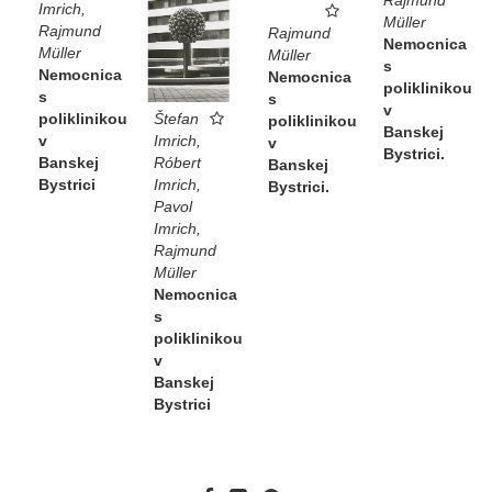
Imrich,
Müller
Rajmund
Rajmund
Nemocnica
Müller
Müller
s
Nemocnica
Nemocnica
poliklinikou
s
s
v
Štefan
poliklinikou
poliklinikou
Banskej
Imrich,
v
v
Bystrici.
Róbert
Banskej
Banskej
Imrich,
Bystrici
Bystrici.
Pavol
Imrich,
Rajmund
Müller
Nemocnica
s
poliklinikou
v
Banskej
Bystrici