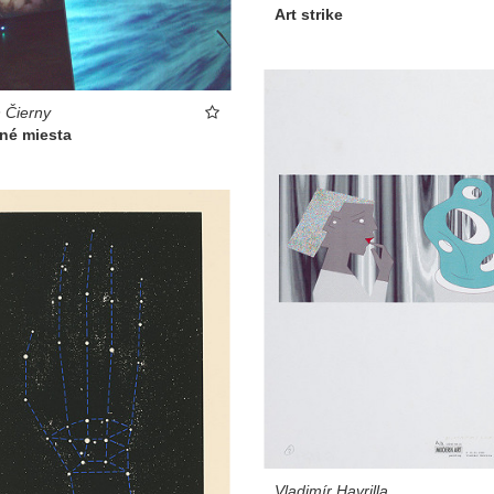
Art strike
 Čierny
ené miesta
Vladimír Havrilla