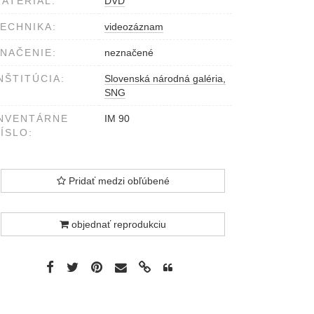
ATERIÁL:
DVD
ECHNIKA:
videozáznam
NAČENIE:
neznačené
NŠTITÚCIA:
Slovenská národná galéria,
SNG
NVENTÁRNE
IM 90
ÍSLO:
Pridať medzi obľúbené
objednať reprodukciu