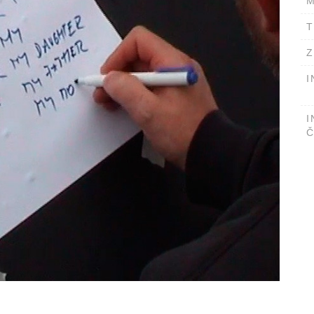
M
T
Z
I
I
Č