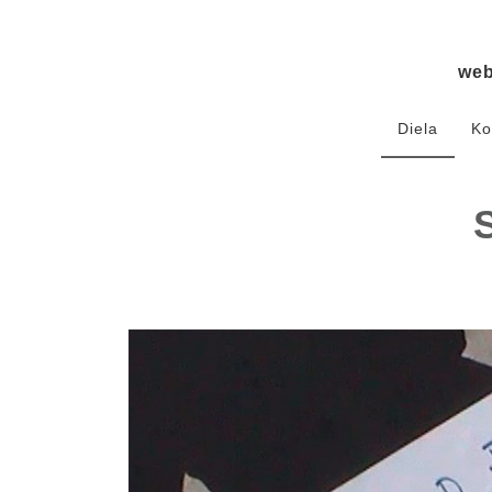
we
Diela
Ko