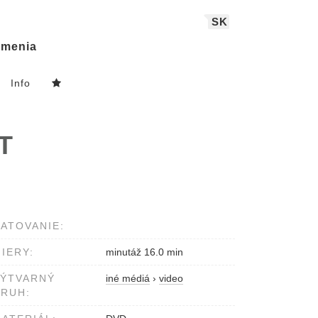
SK
menia
Info
T
ATOVANIE:
IERY:
minutáž 16.0 min
VÝTVARNÝ
iné médiá
›
video
RUH: