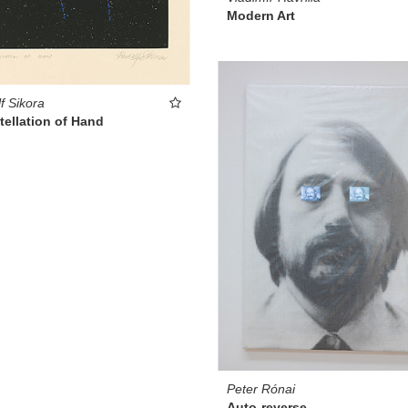
Modern Art
f Sikora
ellation of Hand
Peter Rónai
Auto-reverse