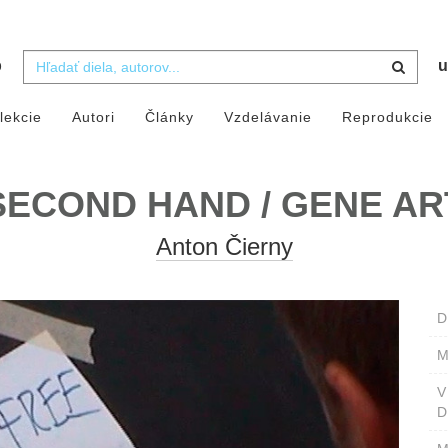
b
u
lekcie
Autori
Články
Vzdelávanie
Reprodukcie
SECOND HAND / GENE AR
Anton Čierny
D
M
D