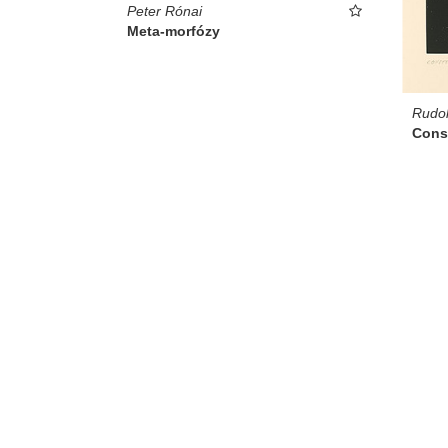
Peter Rónai
Meta-morfózy
Rudol
Const