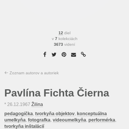
12
diel
v
7
kolekciách
3673
videní
Zoznam autorov a autoriek
Pavlína Fichta Čierna
*
26.12.1967
Žilina
pedagogička
,
tvorkyňa objektov
,
konceptuálna
umelkyňa
,
fotografka
,
videoumelkyňa
,
performérka
,
tvorkyňa inštalácií