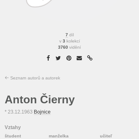
7
díl
v
3
kolekcí
3760
vidění
Seznam autorů a autorek
Anton Čierny
*
23.12.1963
Bojnice
Vztahy
študent
manželka
učiteľ