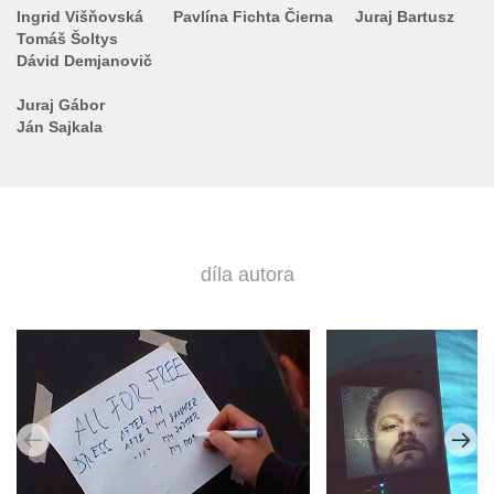
Ingrid Višňovská
Pavlína Fichta Čierna
Juraj Bartusz
Tomáš Šoltys
Dávid Demjanovič
Juraj Gábor
Ján Sajkala
díla autora