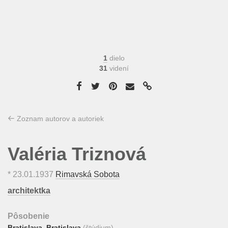
1
dielo
31
videní
Zoznam autorov a autoriek
Valéria Triznová
*
23.01.1937
Rimavská Sobota
architektka
Pôsobenie
Bratislava
,
Bratislava
(štúdium)