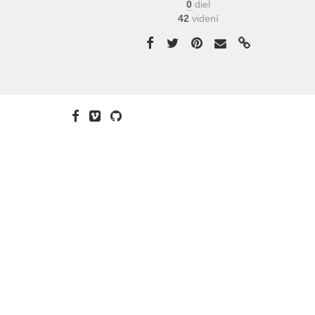
0
diel
42
videní