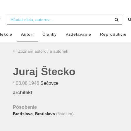
b
u
lekcie
Autori
Články
Vzdelávanie
Reprodukcie
Zoznam autorov a autoriek
Juraj Štecko
*
03.08.1946
Sečovce
architekt
Pôsobenie
Bratislava
,
Bratislava
(štúdium)