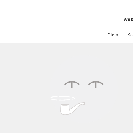
we
Diela
Ko