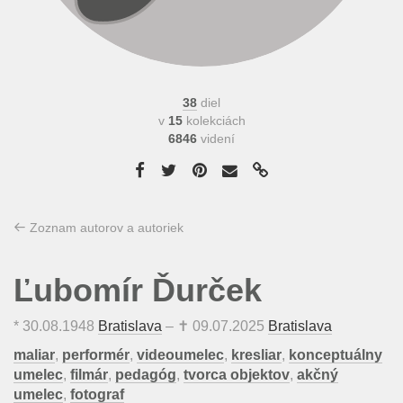
38
diel
v
15
kolekciách
6846
videní
Zoznam autorov a autoriek
Ľubomír Ďurček
*
30.08.1948
Bratislava
– ✝
09.07.2025
Bratislava
maliar
,
performér
,
videoumelec
,
kresliar
,
konceptuálny
umelec
,
filmár
,
pedagóg
,
tvorca objektov
,
akčný
umelec
,
fotograf