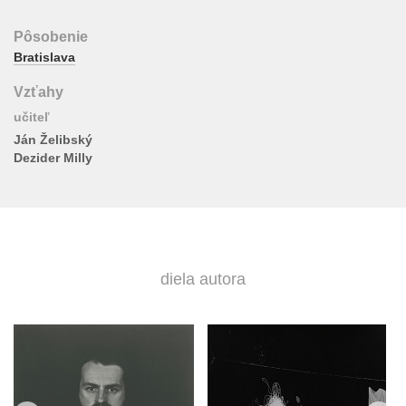
Pôsobenie
Bratislava
Vzťahy
učiteľ
Ján Želibský
Dezider Milly
diela autora