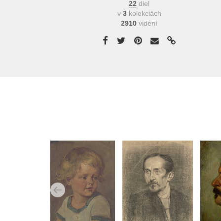
22
diel
v
3
kolekciách
2910
videní