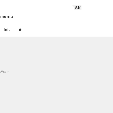
SK
menia
Info
 Eder