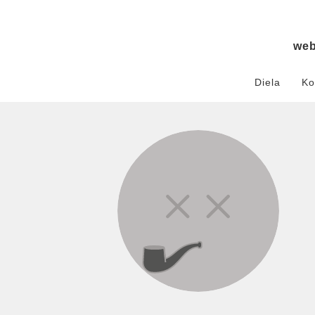
we
Diela
Ko