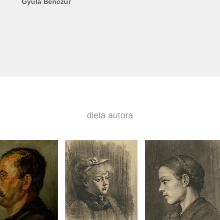
Gyula Benczúr
diela autora