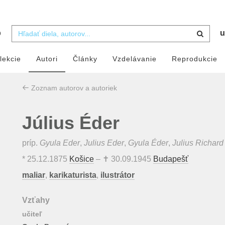
b
u
lekcie
Autori
Články
Vzdelávanie
Reprodukcie
Zoznam autorov a autoriek
Július Éder
príp.
Gyula Eder
,
Julius Eder
,
Gyula Éder
,
Julius Richard
*
25.12.1875
Košice
– ✝
30.09.1945
Budapešť
maliar
,
karikaturista
,
ilustrátor
Vzťahy
učiteľ