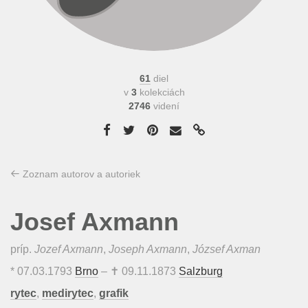
61
diel
v
3
kolekciách
2746
videní
Zoznam autorov a autoriek
Josef Axmann
príp.
Jozef Axmann
,
Joseph Axmann
,
József Axman
*
07.03.1793
Brno
– ✝
09.11.1873
Salzburg
rytec
,
medirytec
,
grafik