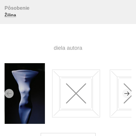
Pôsobenie
Žilina
diela autora