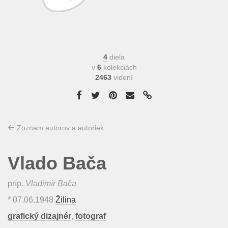
4
diela
v
6
kolekciách
2463
videní
Zoznam autorov a autoriek
Vlado Bača
príp.
Vladimír Bača
*
07.06.1948
Žilina
grafický dizajnér
,
fotograf