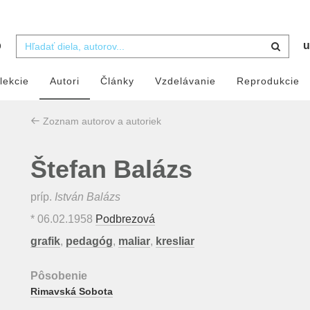
b
u
lekcie
Autori
Články
Vzdelávanie
Reprodukcie
Zoznam autorov a autoriek
Štefan Balázs
príp.
István Balázs
*
06.02.1958
Podbrezová
grafik
,
pedagóg
,
maliar
,
kresliar
Pôsobenie
Rimavská Sobota