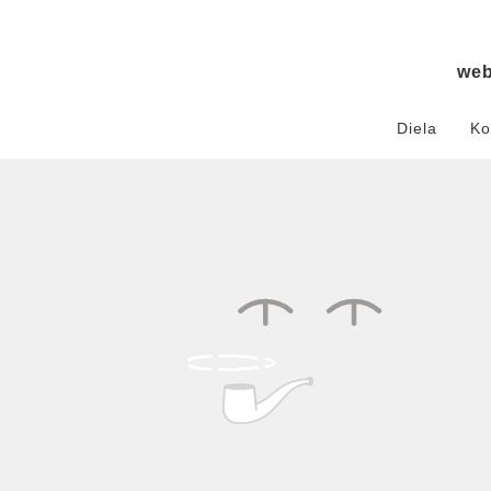
we
Diela
Ko