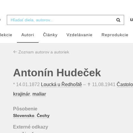
b
u
lekcie
Autori
Články
Vzdelávanie
Reprodukcie
Zoznam autorov a autoriek
Antonín Hudeček
*
14.01.1872
Loucká u Ředhoště
– ✝
11.08.1941
Častolo
krajinár
,
maliar
Pôsobenie
Slovensko
,
Čechy
Externé odkazy