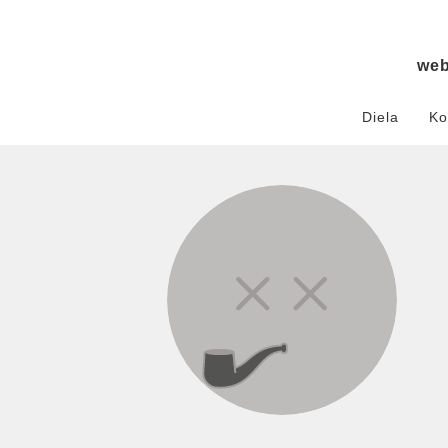
we
Diela
Ko