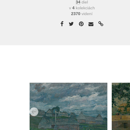
34
diel
v
4
kolekciách
2370
videní