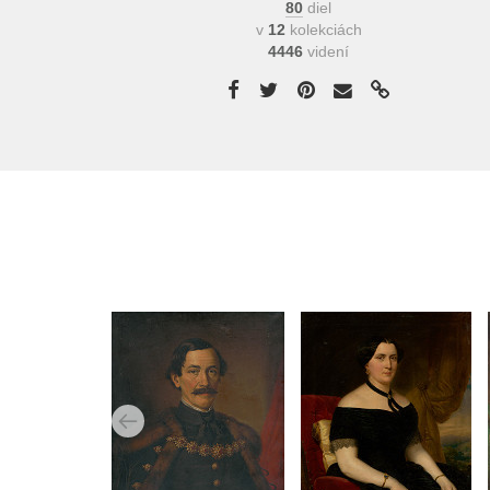
80
diel
v
12
kolekciách
4446
videní