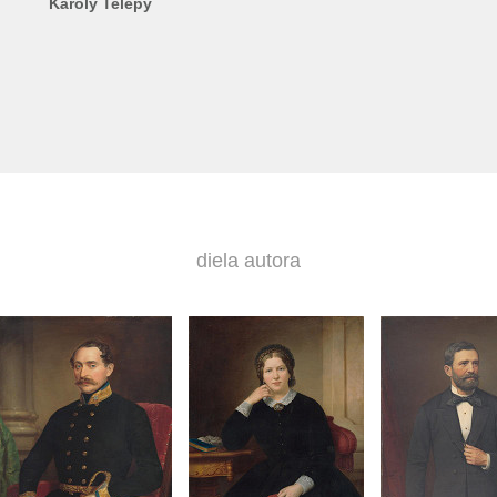
Károly Telepy
diela autora