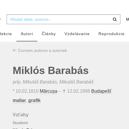
b
u
lekcie
Autori
Články
Vzdelávanie
Reprodukcie
Zoznam autorov a autoriek
Miklós Barabás
príp.
Mikuláš Barabás
,
Mikuláš Barabáš
*
10.02.1810
Mărcușa
– ✝
12.02.1898
Budapešť
maliar
,
grafik
Vzťahy
študent