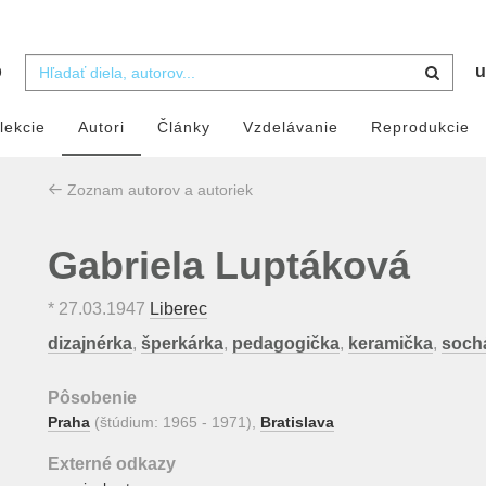
b
u
lekcie
Autori
Články
Vzdelávanie
Reprodukcie
Zoznam autorov a autoriek
Gabriela Luptáková
*
27.03.1947
Liberec
dizajnérka
,
šperkárka
,
pedagogička
,
keramička
,
soch
Pôsobenie
Praha
(štúdium: 1965 - 1971),
Bratislava
Externé odkazy