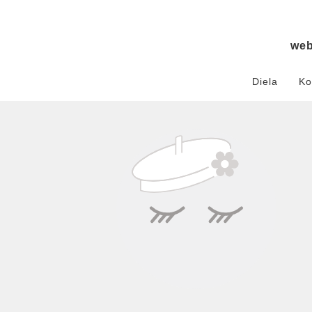
we
Diela
Ko