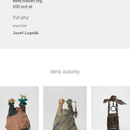
www.isabart.org
100.scd.sk
Vzťahy
manžel
Jozef Lupták
diela autorky