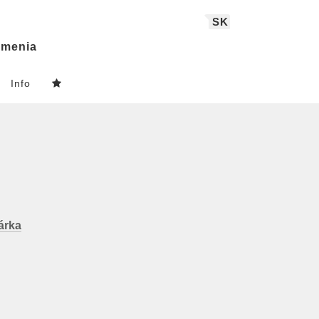
SK
menia
Info
árka