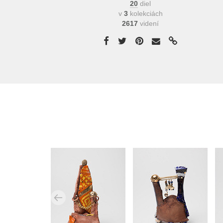
20
diel
v
3
kolekciách
2617
videní