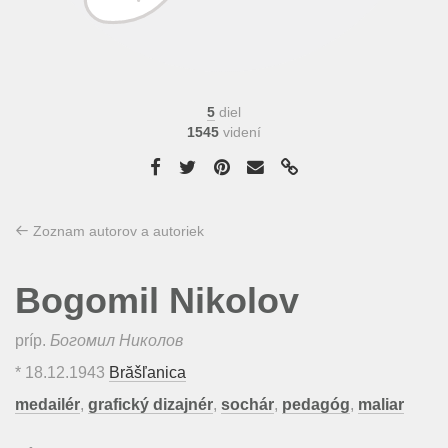
5
diel
1545
videní
Zoznam autorov a autoriek
Bogomil Nikolov
príp.
Богомил Николов
*
18.12.1943
Brăšľanica
medailér
,
grafický dizajnér
,
sochár
,
pedagóg
,
maliar