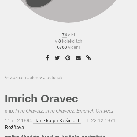
74
diel
v
8
kolekciách
6783
videní
Zoznam autorov a autoriek
Imrich Oravec
príp.
Imre Oravetz
,
Imre Oravecz
,
Emerich Oravecz
*
15.12.1894
Haniska pri Košiciach
– ✝
22.12.1971
Rožňava