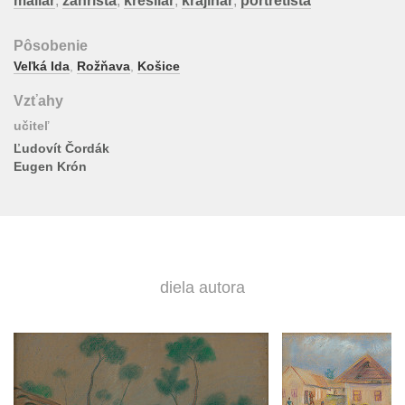
maliar
,
žánrista
,
kresliar
,
krajinár
,
portrétista
Pôsobenie
Veľká Ida
,
Rožňava
,
Košice
Vzťahy
učiteľ
Ľudovít Čordák
Eugen Krón
diela autora