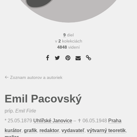
9
diel
v
2
kolekciách
4848
videní
Zoznam autorov a autoriek
Emil Pacovský
príp.
Emil Firle
*
25.05.1879
Uhlířské Janovice
– ✝
06.05.1948
Praha
kurátor
,
grafik
,
redaktor
,
vydavateľ
,
výtvarný teoretik
,