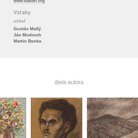
www.isabart.org
Vzťahy
učiteľ
Gustáv Mallý
Ján Mudroch
Martin Benka
diela autora