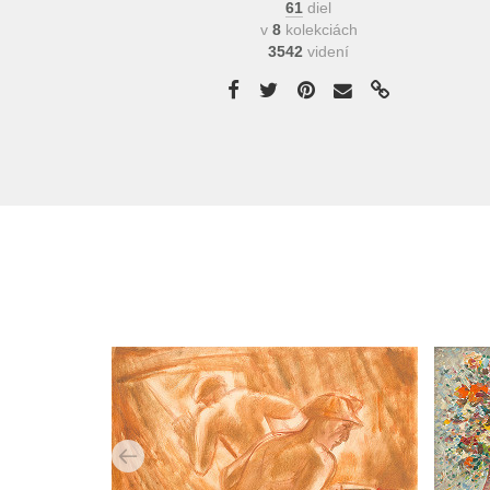
61
diel
v
8
kolekciách
3542
videní