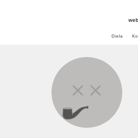
we
Diela
Ko