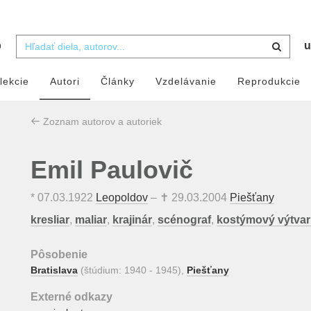
b
u
lekcie
Autori
Články
Vzdelávanie
Reprodukcie
Zoznam autorov a autoriek
Emil Paulovič
*
07.03.1922
Leopoldov
– ✝
29.03.2004
Piešťany
kresliar
,
maliar
,
krajinár
,
scénograf
,
kostýmový výtvar
Pôsobenie
Bratislava
(štúdium: 1940 - 1945),
Piešťany
Externé odkazy