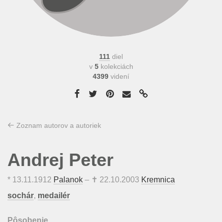
111
diel
v
5
kolekciách
4399
videní
Zoznam autorov a autoriek
Andrej Peter
*
13.11.1912
Palanok
– ✝
22.10.2003
Kremnica
sochár
,
medailér
Pôsobenie