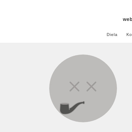
we
Diela
Ko