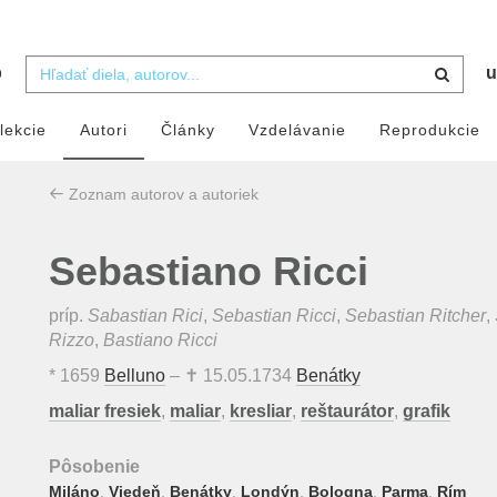
b
u
lekcie
Autori
Články
Vzdelávanie
Reprodukcie
Zoznam autorov a autoriek
Sebastiano Ricci
príp.
Sabastian Rici
,
Sebastian Ricci
,
Sebastian Ritcher
,
Rizzo
,
Bastiano Ricci
*
1659
Belluno
– ✝
15.05.1734
Benátky
maliar fresiek
,
maliar
,
kresliar
,
reštaurátor
,
grafik
Pôsobenie
Miláno
,
Viedeň
,
Benátky
,
Londýn
,
Bologna
,
Parma
,
Rím