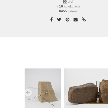
90
diel
v
16
kolekciách
6455
videní