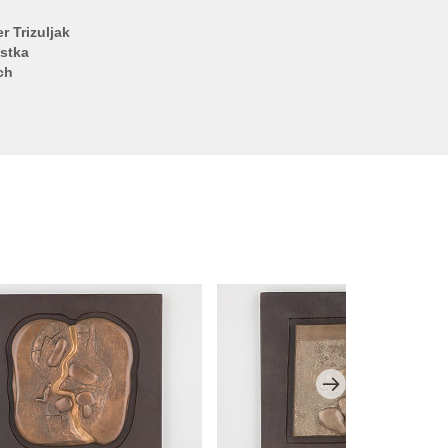
r Trizuljak
stka
ch