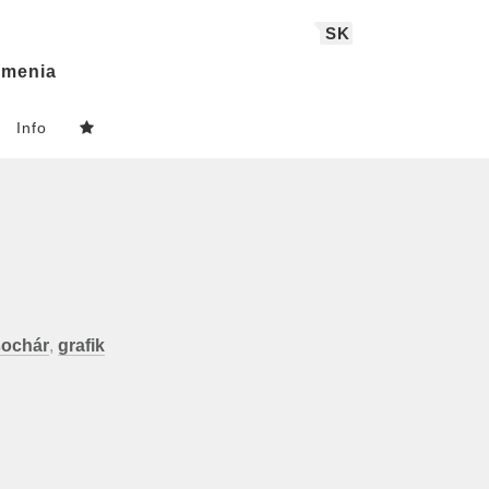
SK
menia
Info
sochár
,
grafik