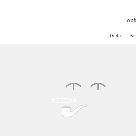
we
Diela
Ko