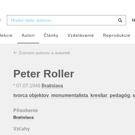
b
u
lekcie
Autori
Články
Vzdelávanie
Reprodukcie
Zoznam autorov a autoriek
Peter Roller
*
07.07.1948
Bratislava
tvorca objektov
,
monumentalista
,
kresliar
,
pedagóg
,
Pôsobenie
Bratislava
Vzťahy