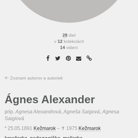
28
diel
v
12
kolekciách
14
videní
Zoznam autorov a autoriek
Ágnes Alexander
príp.
Agnesa Alexandrová
,
Agneša Saigová
,
Agnesa
Saigiová
*
25.05.1891
Kežmarok
– ✝
1975
Kežmarok