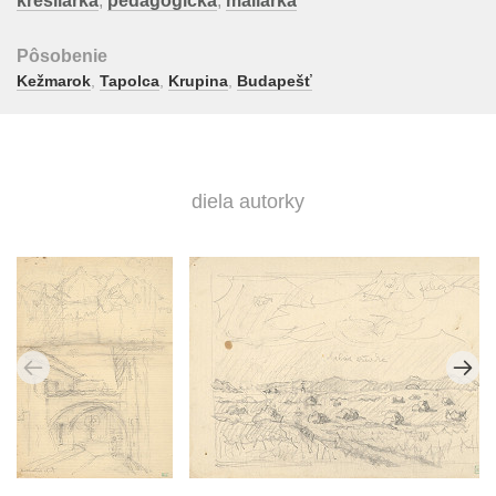
kresliarka
,
pedagogička
,
maliarka
Pôsobenie
Kežmarok
,
Tapolca
,
Krupina
,
Budapešť
diela autorky