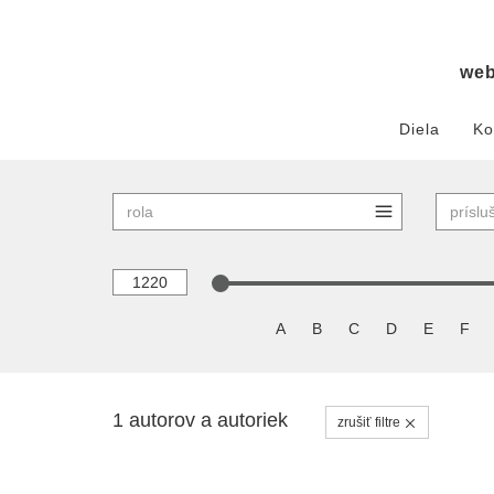
we
Diela
Ko
A
B
C
D
E
F
1 autorov a autoriek
zrušiť filtre