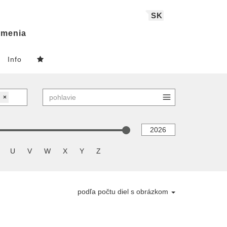
SK
menia
Info
×
U
V
W
X
Y
Z
podľa počtu diel s obrázkom