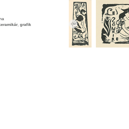
ona
keramikár
,
grafik