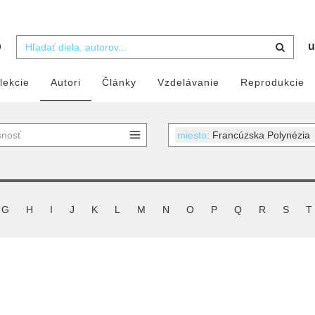
b
u
lekcie
Autori
Články
Vzdelávanie
Reprodukcie
miesto:
Francúzska Polynézia
G
H
I
J
K
L
M
N
O
P
Q
R
S
T