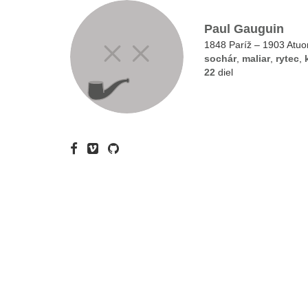
Paul Gauguin
1848 Paríž – 1903 Atu
sochár
,
maliar
,
rytec
,
22
diel