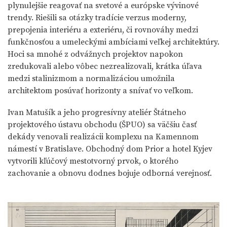
plynulejšie reagovať na svetové a európske vývinové
trendy. Riešili sa otázky tradície verzus moderny,
prepojenia interiéru a exteriéru, či rovnováhy medzi
funkčnosťou a umeleckými ambíciami veľkej architektúry.
Hoci sa mnohé z odvážnych projektov napokon
zredukovali alebo vôbec nezrealizovali, krátka úľava
medzi stalinizmom a normalizáciou umožnila
architektom posúvať horizonty a snívať vo veľkom.
Ivan Matušík a jeho progresívny ateliér Štátneho
projektového ústavu obchodu (ŠPUO) sa väčšiu časť
dekády venovali realizácii komplexu na Kamennom
námestí v Bratislave. Obchodný dom Prior a hotel Kyjev
vytvorili kľúčový mestotvorný prvok, o ktorého
zachovanie a obnovu dodnes bojuje odborná verejnosť.