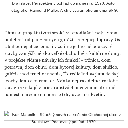
Bratislave. Perspektívny pohľad do námestia. 1970. Autor
fotografie: Rajmund Müller. Archív výtvarného umenia SNG.
Ohnisko projektu tvorí široká viacpodlažná pešia zóna
oddelená od podzemných garáží a verejnej dopravy. Os
Obchodnej ulice lemujú vizuálne jednotné terasovité
stavby zamýšľané ako veľké obchodné a kultúrne domy.
V projekte vidíme návrhy ich funkcií – tržnica, dom
potravín, dom obuvi, dom bytovej kultúry, dom služieb,
galéria moderného umenia, Ústredie ľudovej umeleckej
tvorby, kino centrum a. i. Vďaka nepravidelnej rozlohe
stavieb vznikajú v priestranstvách medzi nimi drobné
námestia určené na menšie trhy ovocia či kvetín.