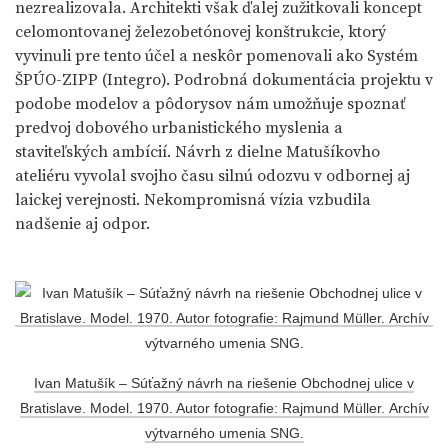
nezrealizovala. Architekti však ďalej zužitkovali koncept
celomontovanej železobetónovej konštrukcie, ktorý
vyvinuli pre tento účel a neskôr pomenovali ako Systém
ŠPÚO-ZIPP (Integro). Podrobná dokumentácia projektu v
podobe modelov a pôdorysov nám umožňuje spoznať
predvoj dobového urbanistického myslenia a
staviteľských ambícií. Návrh z dielne Matušíkovho
ateliéru vyvolal svojho času silnú odozvu v odbornej aj
laickej verejnosti. Nekompromisná vízia vzbudila
nadšenie aj odpor.
Ivan Matušík – Súťažný návrh na riešenie Obchodnej ulice v
Bratislave. Model. 1970. Autor fotografie: Rajmund Müller. Archív
výtvarného umenia SNG.