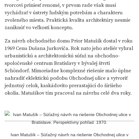
tvorcovi priniesť renomé, v prvom rade však musí
vychádzať v ústrety ľudským potrebám a charakteru
zvoleného miesta. Praktická kvalita architektúry nesmie
zaniknúť vo veľkosti konceptu.
Za návrh obchodného domu Prior Matušík dostal v roku
1969 Cenu Dušana Jurkoviča. Rok nato jeho ateliér vyhral
urbanistickú a architektonickú súťaž na obchodno-
spoločenské centrum Bratislavy v bývalej štvrti
Schöndorf. Mimoriadne komplexné riešenie malo úplne
nahradiť eklektickú podobu Obchodnej ulice a vytvoriť
jednotný celok, kaskádovito prerastajúci do širšieho
okolia. Matušíkov tím pracoval na návrhu celé dva roky.
Ivan Matušík – Súťažný návrh na riešenie Obchodnej ulice v