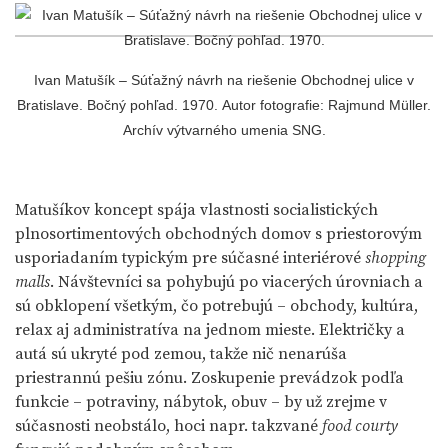
Ivan Matušík – Súťažný návrh na riešenie Obchodnej ulice v
Bratislave. Bočný pohľad. 1970. Autor fotografie: Rajmund Müller.
Archív výtvarného umenia SNG.
Matušíkov koncept spája vlastnosti socialistických
plnosortimentových obchodných domov s priestorovým
usporiadaním typickým pre súčasné interiérové
shopping
malls
. Návštevníci sa pohybujú po viacerých úrovniach a
sú obklopení všetkým, čo potrebujú – obchody, kultúra,
relax aj administratíva na jednom mieste. Električky a
autá sú ukryté pod zemou, takže nič nenarúša
priestrannú pešiu zónu. Zoskupenie prevádzok podľa
funkcie – potraviny, nábytok, obuv – by už zrejme v
súčasnosti neobstálo, hoci napr. takzvané
food courty