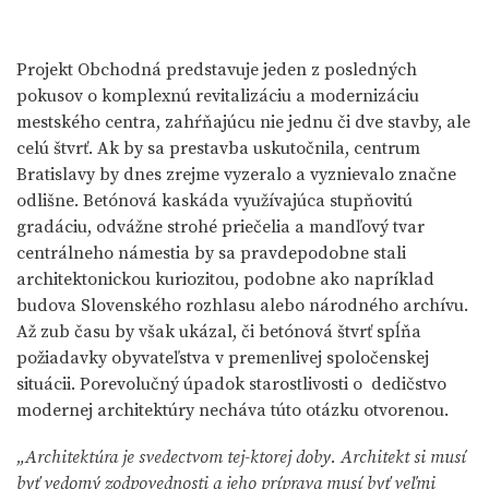
Projekt Obchodná predstavuje jeden z posledných
pokusov o komplexnú revitalizáciu a modernizáciu
mestského centra, zahŕňajúcu nie jednu či dve stavby, ale
celú štvrť. Ak by sa prestavba uskutočnila, centrum
Bratislavy by dnes zrejme vyzeralo a vyznievalo značne
odlišne. Betónová kaskáda využívajúca stupňovitú
gradáciu, odvážne strohé priečelia a mandľový tvar
centrálneho námestia by sa pravdepodobne stali
architektonickou kuriozitou, podobne ako napríklad
budova Slovenského rozhlasu alebo národného archívu.
Až zub času by však ukázal, či betónová štvrť spĺňa
požiadavky obyvateľstva v premenlivej spoločenskej
situácii. Porevolučný úpadok starostlivosti o dedičstvo
modernej architektúry necháva túto otázku otvorenou.
„Architektúra je svedectvom tej-ktorej doby. Architekt si musí
byť vedomý zodpovednosti a jeho príprava musí byť veľmi