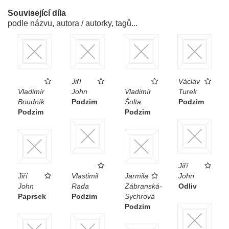
Související díla
podle názvu, autora / autorky, tagů...
Jiří
Václav
Vladimír
John
Vladimír
Turek
Boudník
Podzim
Šolta
Podzim
Podzim
Podzim
Jiří
Jiří
Vlastimil
Jarmila
John
John
Rada
Zábranská-
Odliv
Paprsek
Podzim
Sychrová
Podzim