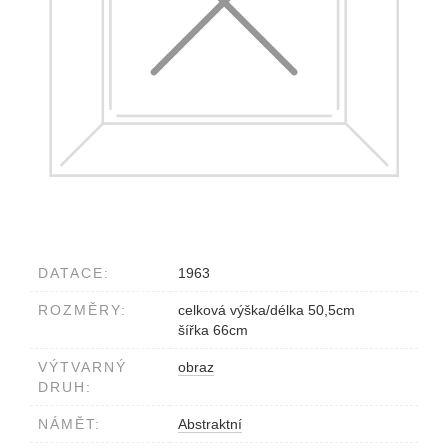
DATACE:
1963
ROZMĚRY:
celková výška/délka 50,5cm
šířka 66cm
VÝTVARNÝ
obraz
DRUH:
NÁMĚT:
Abstraktní