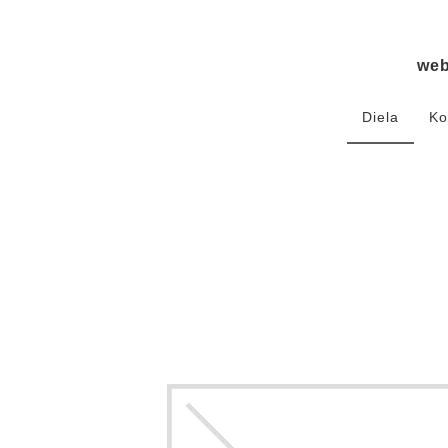
we
Diela
Ko