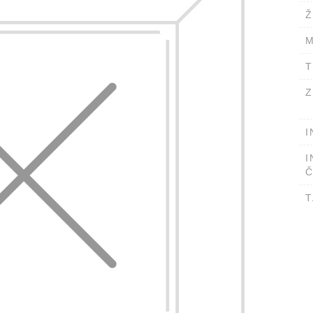
Ž
M
T
Z
I
I
Č
T