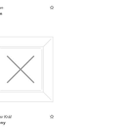
hn
m
av Král
eny