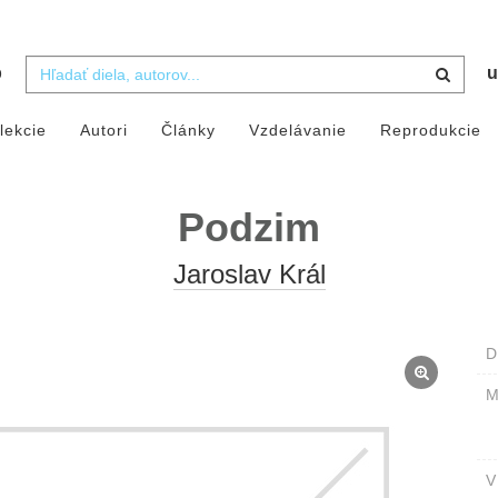
b
u
lekcie
Autori
Články
Vzdelávanie
Reprodukcie
Podzim
Jaroslav Král
D
M
V