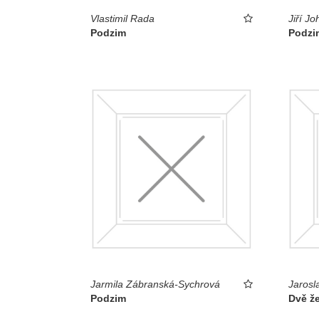
Vlastimil Rada
Jiří Jo
Podzim
Podzi
Jarmila Zábranská-Sychrová
Jarosl
Podzim
Dvě ž