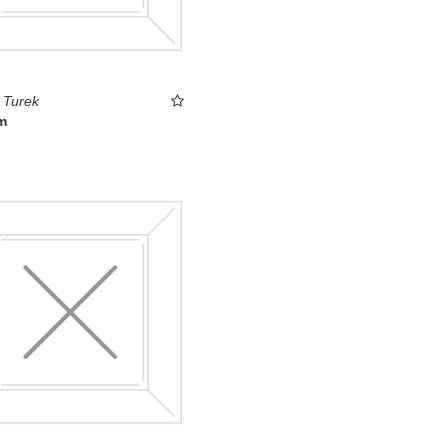
 Turek
m