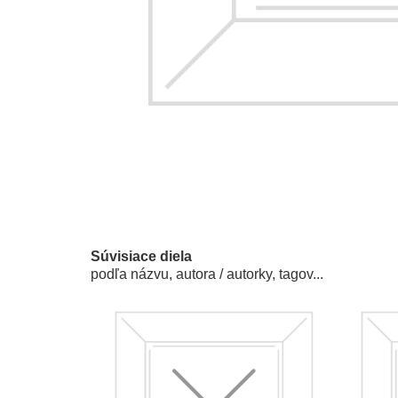
Súvisiace diela
podľa názvu, autora / autorky, tagov...