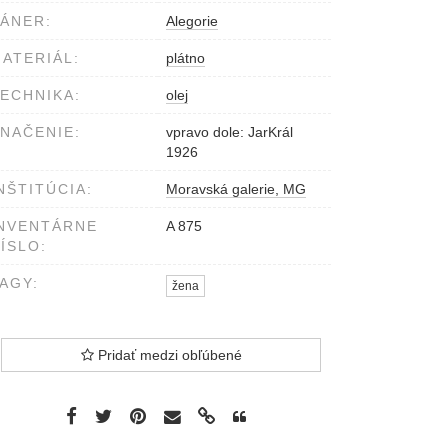
ÁNER:
Alegorie
ATERIÁL:
plátno
ECHNIKA:
olej
NAČENIE:
vpravo dole: JarKrál
1926
NŠTITÚCIA:
Moravská galerie, MG
NVENTÁRNE
A 875
ÍSLO:
AGY:
žena
Pridať medzi obľúbené