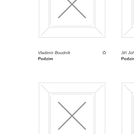
Vladimír Boudník
Jiří Jo
Podzim
Podzi