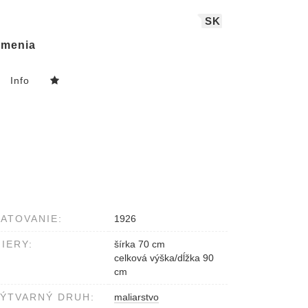
SK
menia
Info
ATOVANIE:
1926
IERY:
šírka 70 cm
celková výška/dĺžka 90
cm
ÝTVARNÝ DRUH:
maliarstvo