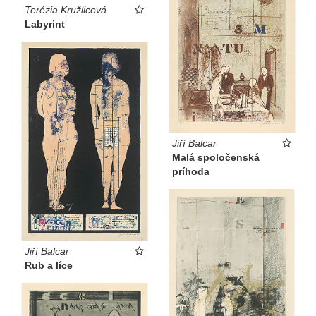
Terézia Kružlicová
Labyrint
Jiří Balcar
Malá spoločenská
príhoda
Jiří Balcar
Rub a líce