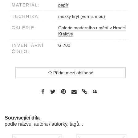
MATERIÁL:
papír
TECHNIKA:
měkký kryt (vernis mou)
GALERIE:
Galerie moderního umění v Hradci
Králové
INVENTÁRNÍ
G 700
ČÍSLO:
Přidat mezi oblíbené
Související díla
podle názvu, autora / autorky, tagů...