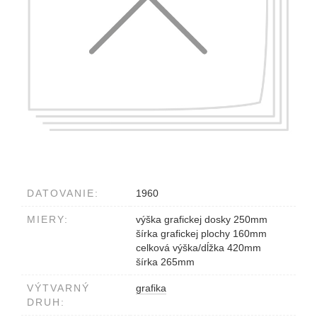
DATOVANIE:
1960
MIERY:
výška grafickej dosky 250mm
šírka grafickej plochy 160mm
celková výška/dĺžka 420mm
šírka 265mm
VÝTVARNÝ
grafika
DRUH: