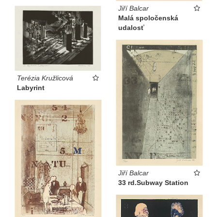
Jiří Balcar
Malá spoločenská
udalosť
Terézia Kružlicová
Labyrint
Jiří Balcar
33 rd.Subway Station