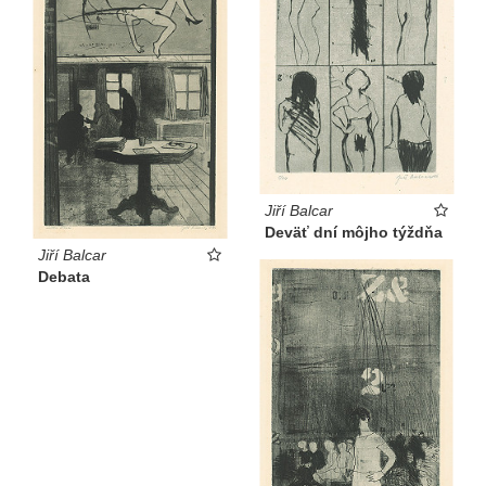
Jiří Balcar
Deväť dní môjho týždňa
Jiří Balcar
Debata