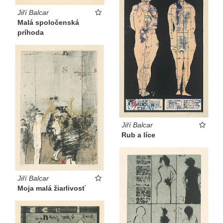
Jiří Balcar
Malá spoločenská
príhoda
Jiří Balcar
Rub a líce
Jiří Balcar
Moja malá žiarlivosť