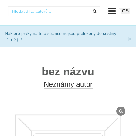
CS
Některé prvky na této stránce nejsou přeloženy do češtiny.
×
¯\_(ツ)_/¯
bez názvu
Neznámy autor