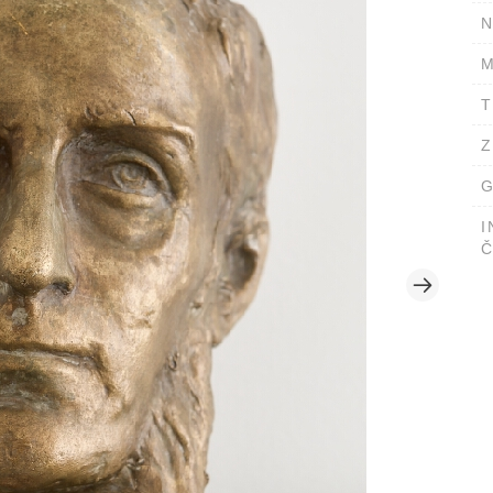
N
M
T
Z
G
I
Č