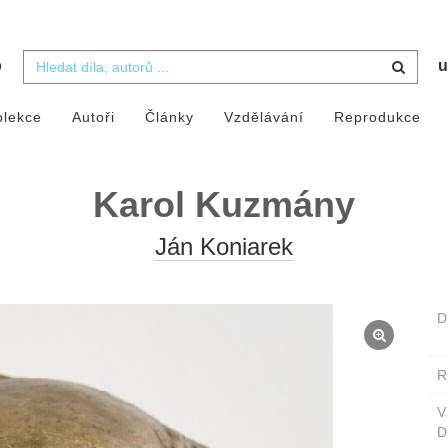
b
u
olekce
Autoři
Články
Vzdělávání
Reprodukce
Karol Kuzmány
Ján Koniarek
D
D