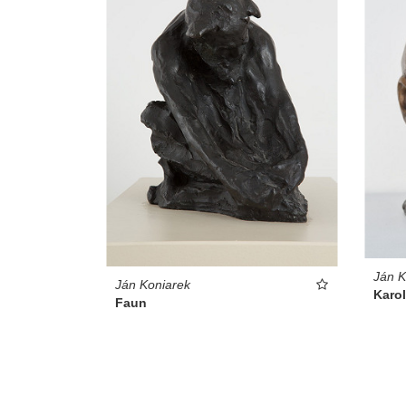
Ján K
Ján Koniarek
Karo
Faun