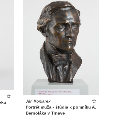
Ján Koniarek
yka
Portrét muža - štúdia k pomníku A.
Bernoláka v Trnave