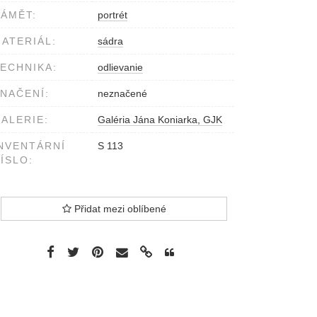
ÁMĚT:
portrét
ATERIÁL:
sádra
ECHNIKA:
odlievanie
NAČENÍ:
neznačené
ALERIE:
Galéria Jána Koniarka, GJK
NVENTÁRNÍ
S 113
ÍSLO:
Přidat mezi oblíbené