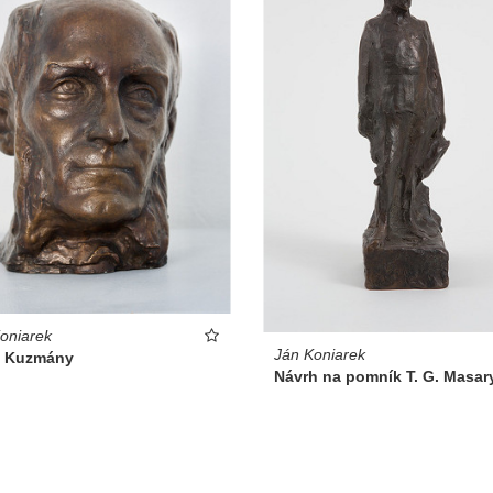
oniarek
Ján Koniarek
l Kuzmány
Návrh na pomník T. G. Masar