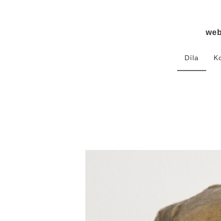
we
Díla
K