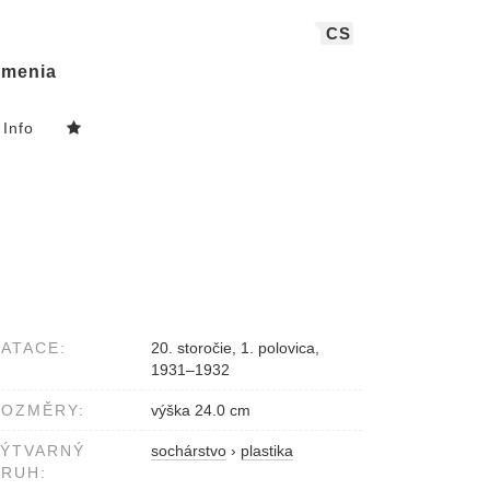
CS
menia
Info
ATACE:
20. storočie, 1. polovica,
1931–1932
ROZMĚRY:
výška 24.0 cm
VÝTVARNÝ
sochárstvo
›
plastika
RUH: