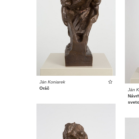
Ján Koniarek
Oráč
Ján K
Návrh
sveto