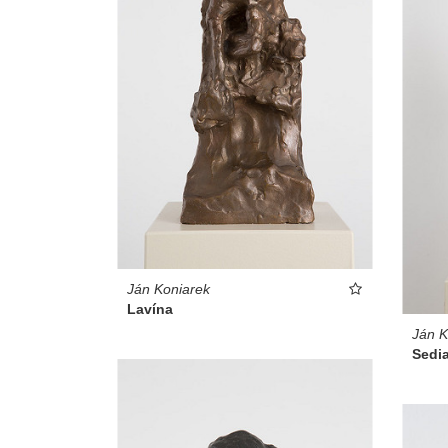
Ján Koniarek
Lavína
Ján K
Sedia