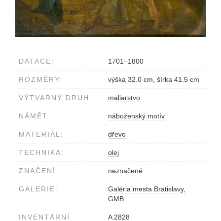
DATACE:
1701–1800
ROZMĚRY:
výška 32.0 cm, šírka 41.5 cm
VÝTVARNÝ DRUH:
maliarstvo
NÁMĚT:
náboženský motív
MATERIÁL:
dřevo
TECHNIKA:
olej
ZNAČENÍ:
neznačené
GALERIE:
Galéria mesta Bratislavy,
GMB
INVENTÁRNÍ
A 2828