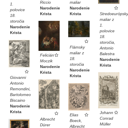
maliar
Riccio
1.
Narodenie
Narodenie
polovice
Krista
Krista
Stredoeurópsk
18.
maliar z
storočia
1.
Narodenie
polovice
Krista
18.
storočia,
Flámsky
Antonio
maliar z
Balestra
Felicián
18.
Narodenie
Moczik
storočia
Krista
Narodenie
Narodenie
Krista
Krista
Giovanni
Antonio
Remondini,
Bartolomeo
Biscaino
Narodenie
Krista
Johann
Elias
Conrad
Albrecht
Boeck,
Müller
Dürer
Albrecht