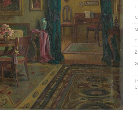
T
N
M
T
Z
G
I
Č