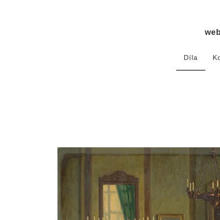
we
Díla
K