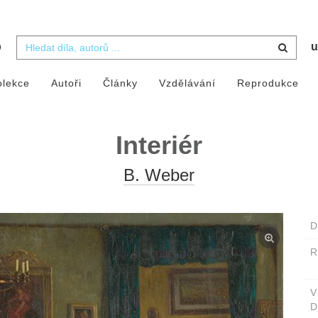
b
u
olekce
Autoři
Články
Vzdělávání
Reprodukce
Interiér
B. Weber
D
D