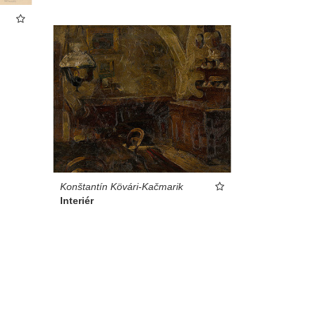
Konštantín Kövári-Kačmarik
Interiér