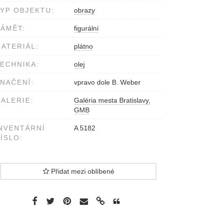
YP OBJEKTU:
obrazy
ÁMĚT:
figurální
ATERIÁL:
plátno
ECHNIKA:
olej
NAČENÍ:
vpravo dole B. Weber
ALERIE:
Galéria mesta Bratislavy,
GMB
NVENTÁRNÍ
A 5182
ÍSLO:
Přidat mezi oblíbené