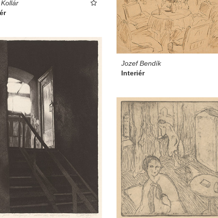
 Kollár
ér
Jozef Bendík
Interiér