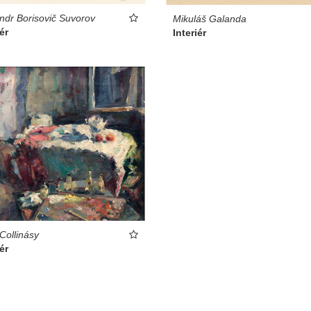
ndr Borisovič Suvorov
Mikuláš Galanda
ér
Interiér
 Collinásy
ér