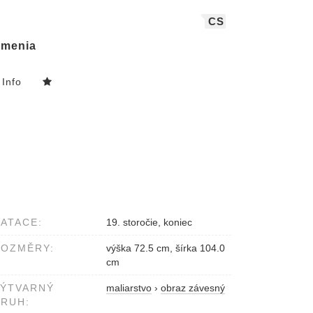
CS
menia
Info
ATACE:
19. storočie, koniec
ROZMĚRY:
výška 72.5 cm, šírka 104.0
cm
VÝTVARNÝ
maliarstvo
›
obraz závesný
RUH: