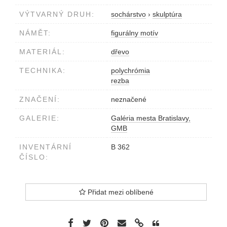
VÝTVARNÝ DRUH:
sochárstvo
›
skulptúra
NÁMĚT:
figurálny motív
MATERIÁL:
dřevo
TECHNIKA:
polychrómia
rezba
ZNAČENÍ:
neznačené
GALERIE:
Galéria mesta Bratislavy,
GMB
INVENTÁRNÍ
B 362
ČÍSLO:
Přidat mezi oblíbené