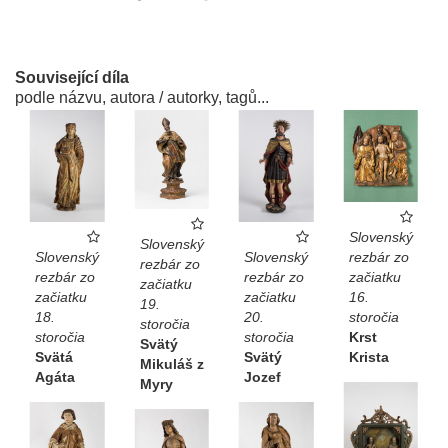
Související díla
podle názvu, autora / autorky, tagů...
Slovenský
Slovenský
Slovenský
Slovenský
rezbár zo
rezbár zo
rezbár zo
rezbár zo
začiatku
začiatku
začiatku
začiatku
16.
19.
18.
20.
storočia
storočia
storočia
storočia
Krst
Svätý
Svätá
Svätý
Krista
Mikuláš z
Agáta
Jozef
Myry