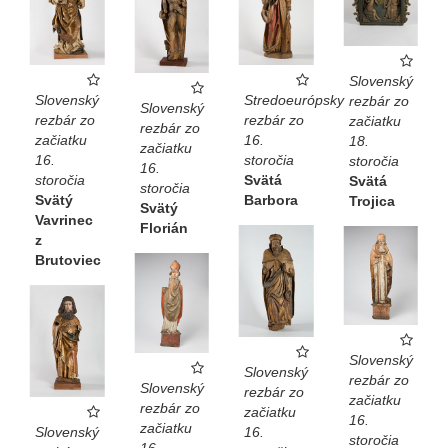
Slovenský
Slovenský
Stredoeurópsky
rezbár zo
Slovenský
rezbár zo
rezbár zo
začiatku
rezbár zo
začiatku
16.
18.
začiatku
16.
storočia
storočia
16.
storočia
Svätá
Svätá
storočia
Svätý
Barbora
Trojica
Svätý
Vavrinec
Florián
z
Brutoviec
Slovenský
Slovenský
rezbár zo
Slovenský
rezbár zo
začiatku
rezbár zo
začiatku
16.
začiatku
Slovenský
16.
storočia
16.