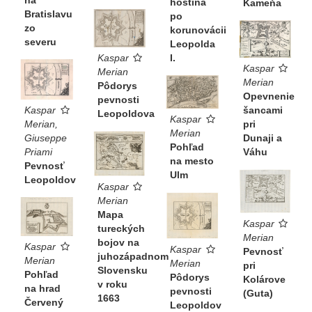
na
hostina
Kameňa
Bratislavu
po
zo
korunovácii
severu
Leopolda
Kaspar
I.
Kaspar
Merian
Merian
Pôdorys
Opevnenie
pevnosti
šancami
Kaspar
Leopoldova
Kaspar
pri
Merian,
Merian
Dunaji a
Giuseppe
Pohľad
Váhu
Priami
na mesto
Pevnosť
Ulm
Leopoldov
Kaspar
Merian
Mapa
Kaspar
tureckých
Merian
bojov na
Kaspar
Kaspar
Pevnosť
juhozápadnom
Merian
Merian
pri
Slovensku
Pohľad
Pôdorys
Kolárove
v roku
na hrad
pevnosti
(Guta)
1663
Červený
Leopoldov