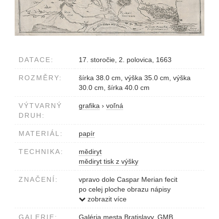
DATACE:
17. storočie, 2. polovica, 1663
ROZMĚRY:
šírka 38.0 cm, výška 35.0 cm, výška
30.0 cm, šírka 40.0 cm
VÝTVARNÝ
grafika
›
voľná
DRUH:
MATERIÁL:
papír
TECHNIKA:
mědiryt
mědiryt tisk z výšky
ZNAČENÍ:
vpravo dole Caspar Merian fecit
po celej ploche obrazu nápisy
nad obrazom Extract, Was A 1663...
zobrazit více
GALERIE:
Galéria mesta Bratislavy, GMB