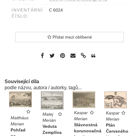
INVENTÁRNÍ
C 6024
ČÍSLO:
Přidat mezi oblíbené
Související díla
podle názvu, autora / autorky, tagů...
Kaspar
Kaspar
Matej
Matthäus
Merian
Merian
Merián
Merian
Slávnostná
Plán
Veduta
Pohľad
korunovačná
Červeného
Zemplína