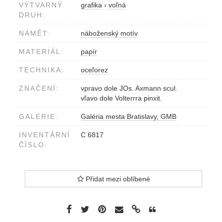
VÝTVARNÝ
grafika
›
voľná
DRUH:
NÁMĚT:
náboženský motív
MATERIÁL:
papír
TECHNIKA:
oceľorez
ZNAČENÍ:
vpravo dole JOs. Axmann scul.
vľavo dole Volterrra pinxit.
GALERIE:
Galéria mesta Bratislavy, GMB
INVENTÁRNÍ
C 6817
ČÍSLO:
Přidat mezi oblíbené