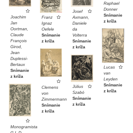
Raphael
Donner
Josef
Snímanie
Joachim
Franz
Axmann,
z kríža
Jan
Ignaz
Daniele
Oortman,
Oefele
da
Claude
Snímanie
Volterra
François
z kríža
Snímanie
Girod,
z kríža
Jean
Duplessi-
Bertaux
Lucas
Snímanie
van
z kríža
Leyden
Snímanie
Július
Clemens
z kríža
Szabó
von
Snímanie
Zimmermann
z kríža
Snímanie
z kríža
Monogramista
G.L.D.,