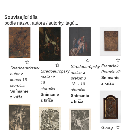
Související díla
podle názvu, autora / autorky, tagů...
František
Stredoeurópsky
Stredoeurópsky
Stredoeurópsky
Petrašovič
maliar z
autor z
maliar z
Snímanie
prelomu
konca 18.
18.
z kríža
18. - 19.
storočia
storočia
storočia
Snímanie
Snímanie
Snímanie
z kríža
z kríža
z kríža
Georg