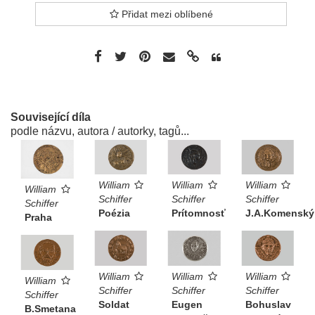
Přidat mezi oblíbené
Související díla
podle názvu, autora / autorky, tagů...
William
William
William
William
Schiffer
Schiffer
Schiffer
Schiffer
Poézia
Prítomnosť
J.A.Komenský
Praha
William
William
William
William
Schiffer
Schiffer
Schiffer
Schiffer
Soldat
Eugen
Bohuslav
B.Smetana