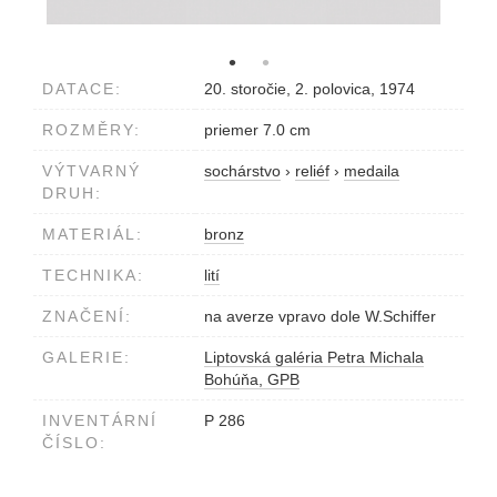
DATACE:
20. storočie, 2. polovica, 1974
ROZMĚRY:
priemer 7.0 cm
VÝTVARNÝ
sochárstvo
›
reliéf
›
medaila
DRUH:
MATERIÁL:
bronz
TECHNIKA:
lití
ZNAČENÍ:
na averze vpravo dole W.Schiffer
GALERIE:
Liptovská galéria Petra Michala
Bohúňa, GPB
INVENTÁRNÍ
P 286
ČÍSLO: