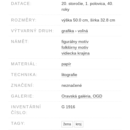
DATACE:
20. storočie, 1. polovica, 40.
roky
ROZMĚRY:
výška 50.0 cm, šírka 32.8 cm
VÝTVARNÝ DRUH:
grafika
›
voľná
NÁMĚT:
figurálny motív
folklórny motív
vidiecka krajina
MATERIÁL:
papír
TECHNIKA:
litografie
ZNAČENÍ:
neznačené
GALERIE:
Oravská galéria, OGD
INVENTÁRNÍ
G 1916
ČÍSLO:
TAGY:
žena
kroj