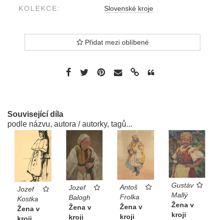
KOLEKCE:
Slovenské kroje
Přidat mezi oblíbené
Související díla
podle názvu, autora / autorky, tagů...
Gustáv
Antoš
Jozef
Jozef
Mallý
Frolka
Balogh
Kostka
Žena v
Žena v
Žena v
Žena v
kroji
kroji
kroji
kroji