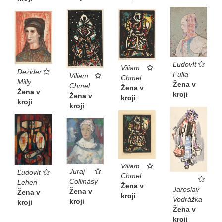
Ľudovít
Viliam
Dezider
Fulla
Viliam
Chmel
Milly
Žena v
Chmel
Žena v
Žena v
kroji
Žena v
kroji
kroji
kroji
Viliam
Juraj
Ľudovít
Chmel
Collinásy
Lehen
Žena v
Jaroslav
Žena v
Žena v
kroji
Vodrážka
kroji
kroji
Žena v
kroji