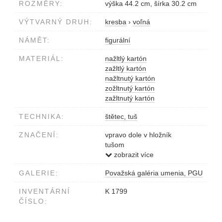
ROZMĚRY:
výška 44.2 cm, šírka 30.2 cm
VÝTVARNÝ DRUH:
kresba
›
voľná
NÁMĚT:
figurální
MATERIÁL:
nažltlý kartón
zažltlý kartón
nažltnutý kartón
zožltnutý kartón
zažltnutý kartón
TECHNIKA:
štětec, tuš
ZNAČENÍ:
vpravo dole v hložník
tušom
null0001000058
zobrazit více
GALERIE:
Považská galéria umenia, PGU
INVENTÁRNÍ
K 1799
ČÍSLO: