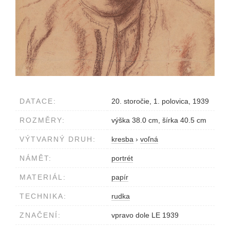
DATACE:
20. storočie, 1. polovica, 1939
ROZMĚRY:
výška 38.0 cm, šírka 40.5 cm
VÝTVARNÝ DRUH:
kresba
›
voľná
NÁMĚT:
portrét
MATERIÁL:
papír
TECHNIKA:
rudka
ZNAČENÍ:
vpravo dole LE 1939