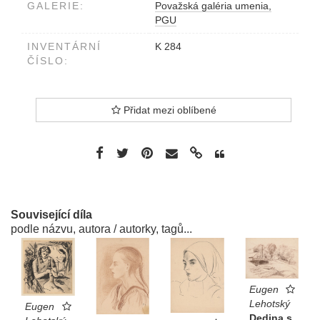
GALERIE:
Považská galéria umenia,
PGU
INVENTÁRNÍ
K 284
ČÍSLO:
Přidat mezi oblíbené
Související díla
podle názvu, autora / autorky, tagů...
Eugen
Lehotský
Eugen
Dedina s