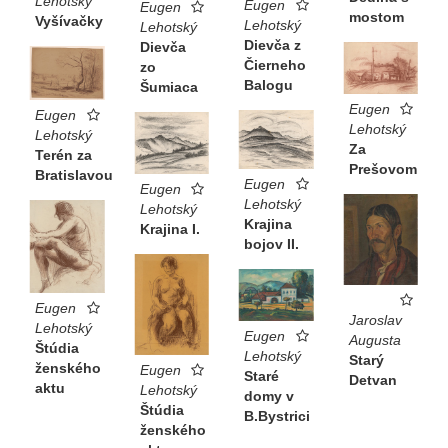
Lehotský
Eugen
Eugen
mostom
Vyšívačky
Lehotský
Lehotský
Dievča z
Dievča
Čierneho
zo
Balogu
Šumiaca
Eugen
Eugen
Lehotský
Lehotský
Za
Terén za
Prešovom
Bratislavou
Eugen
Eugen
Lehotský
Lehotský
Krajina
Krajina I.
bojov II.
Eugen
Jaroslav
Lehotský
Eugen
Augusta
Štúdia
Lehotský
Starý
ženského
Eugen
Staré
Detvan
aktu
Lehotský
domy v
Štúdia
B.Bystrici
ženského