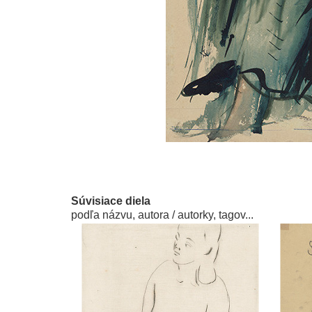
Súvisiace diela
podľa názvu, autora / autorky, tagov...