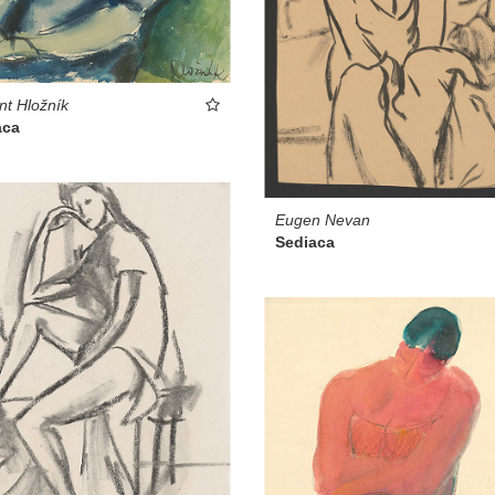
nt Hložník
aca
Eugen Nevan
Sediaca