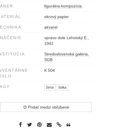
ÁNER:
figurálna kompozícia
ATERIÁL:
okrový papier
ECHNIKA:
akvarel
NAČENIE:
vpravo dole Lehotský E.,
1942
NŠTITÚCIA:
Stredoslovenská galéria,
SGB
NVENTÁRNE
K 504
ÍSLO:
AGY:
žena
šatka
Pridať medzi obľúbené