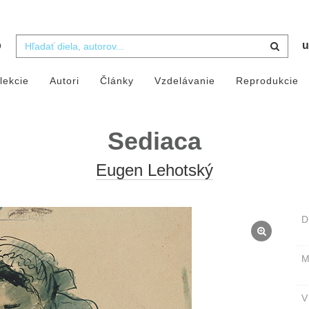
b
u
lekcie
Autori
Články
Vzdelávanie
Reprodukcie
Sediaca
Eugen Lehotský
D
M
V