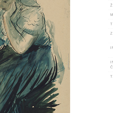
Ž
M
T
Z
I
I
Č
T