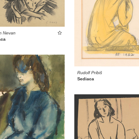
n Nevan
aca
Rudolf Pribiš
Sediaca