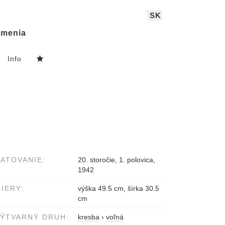
SK
menia
Info
ATOVANIE:
20. storočie, 1. polovica,
1942
IERY:
výška 49.5 cm, šírka 30.5
cm
ÝTVARNÝ DRUH:
kresba
›
voľná