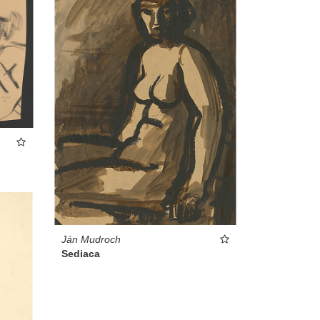
Ján Mudroch
Sediaca