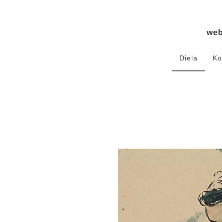
we
Diela
Ko