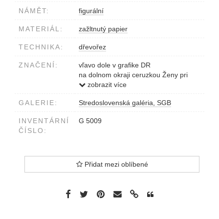
NÁMĚT:
figurální
MATERIÁL:
zažltnutý papier
TECHNIKA:
dřevořez
ZNAČENÍ:
vľavo dole v grafike DR
na dolnom okraji ceruzkou Ženy pri
mori 2/10 Dúbravec 58
zobrazit více
GALERIE:
Stredoslovenská galéria, SGB
INVENTÁRNÍ
G 5009
ČÍSLO:
Přidat mezi oblíbené