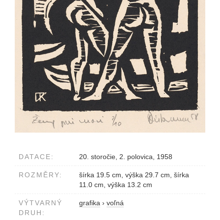
DATACE:
20. storočie, 2. polovica, 1958
ROZMĚRY:
šírka 19.5 cm, výška 29.7 cm, šírka
11.0 cm, výška 13.2 cm
VÝTVARNÝ
grafika
›
voľná
DRUH: