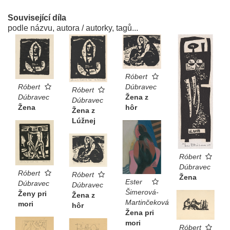
Související díla
podle názvu, autora / autorky, tagů...
Róbert
Dúbravec
Róbert
Róbert
Žena z
Dúbravec
Dúbravec
hôr
Žena
Žena z
Lúžnej
Róbert
Dúbravec
Róbert
Róbert
Žena
Ester
Dúbravec
Dúbravec
Šimerová-
Ženy pri
Žena z
Martinčeková
mori
hôr
Žena pri
mori
Róbert