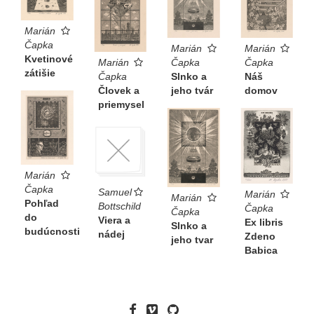
Marián
Čapka
Marián
Marián
Kvetinové
Čapka
Čapka
Marián
zátišie
Slnko a
Náš
Čapka
jeho tvár
domov
Človek a
priemysel
Marián
Čapka
Samuel
Marián
Marián
Pohľad
Bottschild
Čapka
Čapka
do
Viera a
Ex libris
Slnko a
budúcnosti
nádej
Zdeno
jeho tvar
Babica