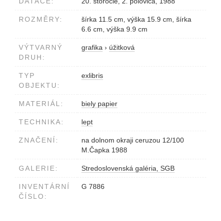
DATACE:
20. storočie, 2. polovica, 1988
ROZMĚRY:
šírka 11.5 cm, výška 15.9 cm, šírka
6.6 cm, výška 9.9 cm
VÝTVARNÝ
grafika
›
úžitková
DRUH:
TYP
exlibris
OBJEKTU:
MATERIÁL:
biely papier
TECHNIKA:
lept
ZNAČENÍ:
na dolnom okraji ceruzou 12/100
M.Čapka 1988
GALERIE:
Stredoslovenská galéria, SGB
INVENTÁRNÍ
G 7886
ČÍSLO: