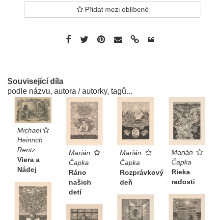
Přidat mezi oblíbené
Související díla
podle názvu, autora / autorky, tagů...
Michael
Heinrich
Rentz
Marián
Marián
Marián
Viera a
Čapka
Čapka
Čapka
Nádej
Rieka
Rozprávkový
Ráno
radosti
deň
našich
detí