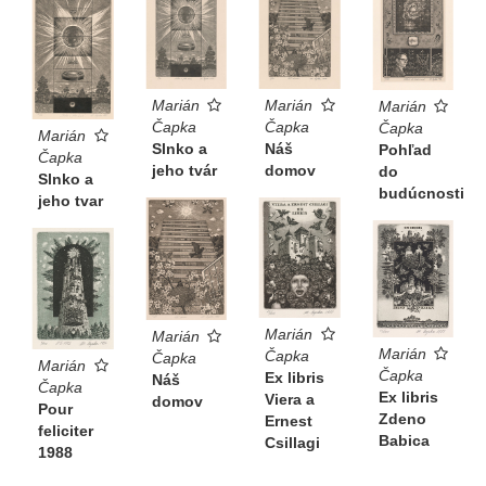
Marián
Marián
Marián
Čapka
Čapka
Čapka
Marián
Slnko a
Náš
Pohľad
Čapka
jeho tvár
domov
do
Slnko a
budúcnosti
jeho tvar
Marián
Marián
Marián
Čapka
Čapka
Marián
Čapka
Ex libris
Náš
Čapka
Ex libris
Viera a
domov
Pour
Zdeno
Ernest
feliciter
Babica
Csillagi
1988