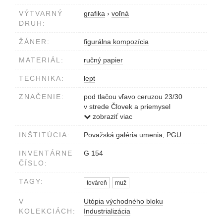
VÝTVARNÝ
grafika
›
voľná
DRUH:
ŽÁNER:
figurálna kompozícia
MATERIÁL:
ručný papier
TECHNIKA:
lept
ZNAČENIE:
pod tlačou vľavo ceruzou 23/30
v strede Človek a priemysel
vpravo M.Čapka 1980
zobraziť viac
INŠTITÚCIA:
Považská galéria umenia, PGU
INVENTÁRNE
G 154
ČÍSLO:
TAGY:
továreň
muž
V
Utópia východného bloku
KOLEKCIÁCH:
Industrializácia