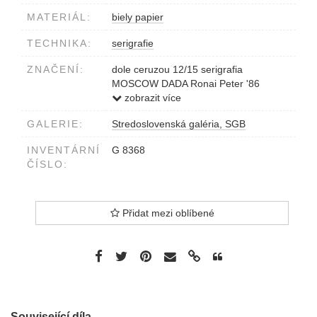
MATERIÁL:
biely papier
TECHNIKA:
serigrafie
ZNAČENÍ:
dole ceruzou 12/15 serigrafia
MOSCOW DADA Ronai Peter '86
v grafike azbukou DA DA
zobrazit více
GALERIE:
Stredoslovenská galéria, SGB
INVENTÁRNÍ
G 8368
ČÍSLO:
Přidat mezi oblíbené
Související díla