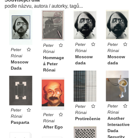
podle názvu, autora / autorky, tagů...
Peter
Peter
Peter
Peter
Rónai
Rónai
Rónai
Rónai
Moscow
Moscow
Hommage
Moscow
dada
dada
á Peter
Dada
Rónai
Peter
Peter
Peter
Rónai
Rónai
Peter
Rónai
Another
Protirečenie
Rónai
Pasparta
Interactive
After Ego
Dada
Security