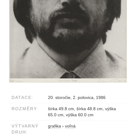
DATACE:
20. storočie, 2. polovica, 1986
ROZMĚRY:
šírka 49.8 cm, šírka 48.8 cm, výška
65.0 cm, výška 60.0 cm
VÝTVARNÝ
grafika
›
voľná
DRUH: