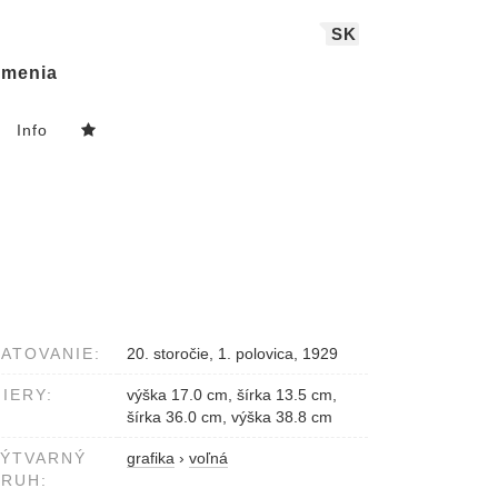
SK
menia
Info
ATOVANIE:
20. storočie, 1. polovica, 1929
IERY:
výška 17.0 cm, šírka 13.5 cm,
šírka 36.0 cm, výška 38.8 cm
VÝTVARNÝ
grafika
›
voľná
RUH: