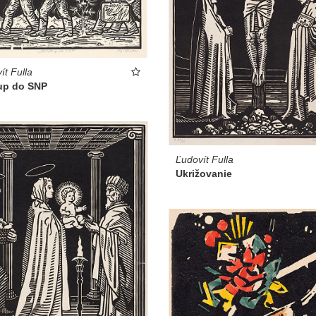
ít Fulla
up do SNP
Ľudovít Fulla
Ukrižovanie