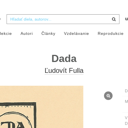
b
u
lekcie
Autori
Články
Vzdelávanie
Reprodukcie
Dada
Ľudovít Fulla
D
M
D