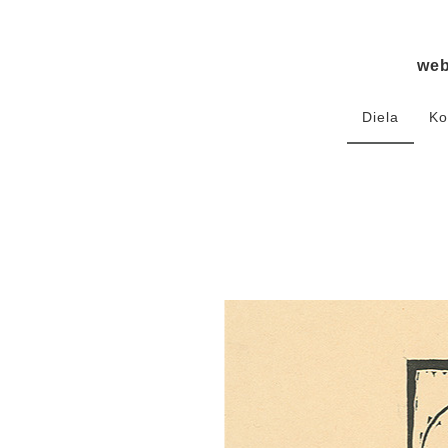
we
Diela
Ko