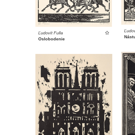
Ľudov
Ľudovít Fulla
Nást
Oslobodenie