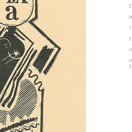
Ž
M
T
Z
I
I
Č