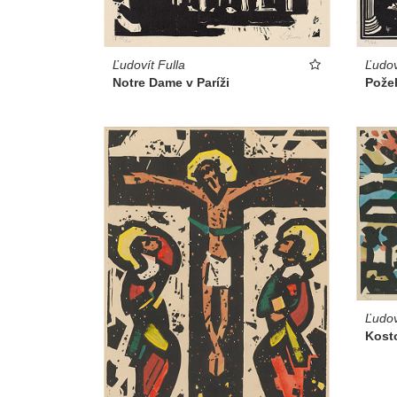
Ľudovít Fulla
Ľudov
Notre Dame v Paríži
Pože
Ľudov
Kosto