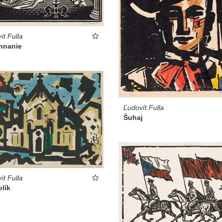
ít Fulla
hnanie
Ľudovít Fulla
Šuhaj
ít Fulla
lík