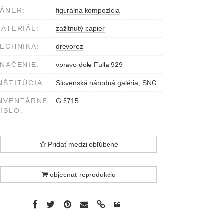
ÁNER:
figurálna kompozícia
ATERIÁL:
zažltnutý papier
ECHNIKA:
drevorez
NAČENIE:
vpravo dole Fulla 929
NŠTITÚCIA:
Slovenská národná galéria, SNG
NVENTÁRNE
G 5715
ÍSLO:
Pridať medzi obľúbené
objednať reprodukciu