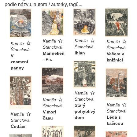
podle názvu, autora / autorky, tagů...
Kamila
Kamila
Kamila
Kamila
Štanclová
Štanclová
Štanclová
Štanclová
Ihlan
Manneken
Večera v
V
- Pis
knižnici
znamení
panny
Kamila
Štanclová
Kamila
Kamila
Starý
Štanclová
Štanclová
pohyblivý
V mori
Kamila
Léda s
dom
času
Štanclová
kačicou
Čudáci