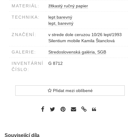
MATERIÁL:
žltkastý ručný papier
TECHNIKA:
lept barevný
lept, barevný
ZNAČENÍ:
v strede dole ceruzou 10/26 lept/1993
Silentium mobile Kamila Štanclová
GALERIE:
Stredoslovenská galéria, SGB
INVENTÁRNÍ
G 8712
ČÍSLO:
Přidat mezi oblíbené
Související díla