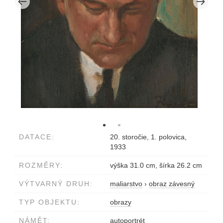
DATACE:
20. storočie, 1. polovica,
1933
ROZMĚRY:
výška 31.0 cm, šírka 26.2 cm
VÝTVARNÝ DRUH:
maliarstvo
›
obraz závesný
TYP OBJEKTU:
obrazy
NÁMĚT:
autoportrét