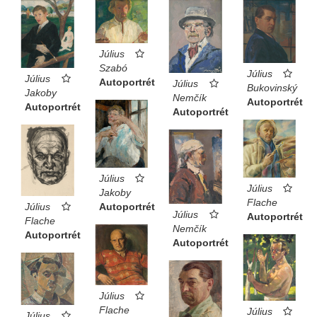
Július
Szabó
Július
Július
Autoportrét
Július
Bukovinský
Jakoby
Nemčík
Autoportrét
Autoportrét
Autoportrét
Július
Július
Jakoby
Flache
Július
Autoportrét
Július
Autoportrét
Flache
Nemčík
Autoportrét
Autoportrét
Július
Flache
Július
Július