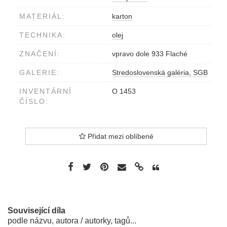
MATERIÁL:
karton
TECHNIKA:
olej
ZNAČENÍ:
vpravo dole 933 Flaché
GALERIE:
Stredoslovenská galéria, SGB
INVENTÁRNÍ
O 1453
ČÍSLO:
Přidat mezi oblíbené
Související díla
podle názvu, autora / autorky, tagů...