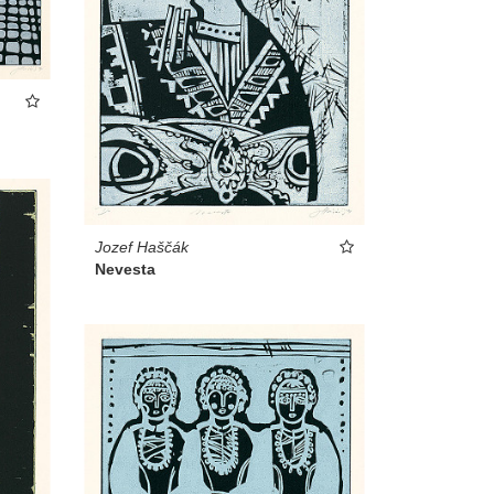
Jozef Haščák
Nevesta