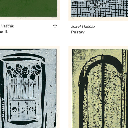
 Haščák
Jozef Haščák
a II.
Prístav