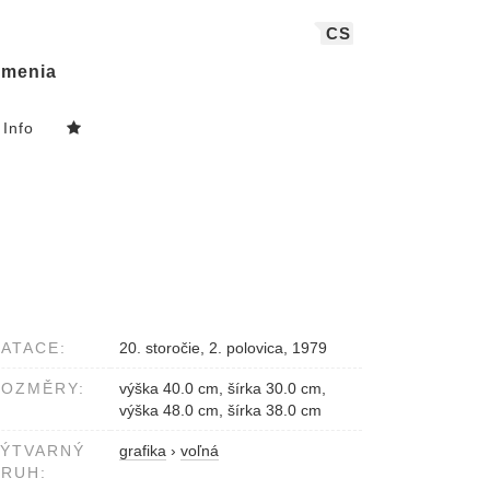
CS
menia
Info
ATACE:
20. storočie, 2. polovica, 1979
ROZMĚRY:
výška 40.0 cm, šírka 30.0 cm,
výška 48.0 cm, šírka 38.0 cm
VÝTVARNÝ
grafika
›
voľná
RUH: