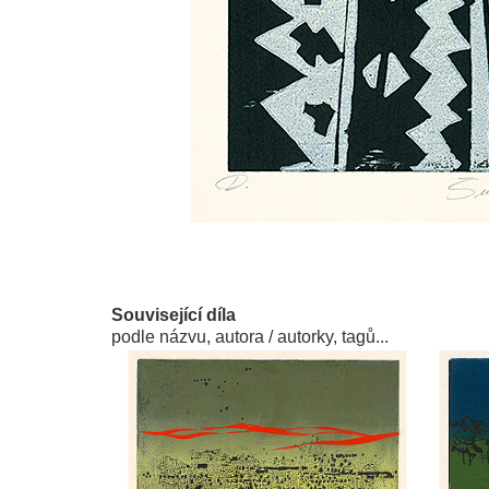
Související díla
podle názvu, autora / autorky, tagů...