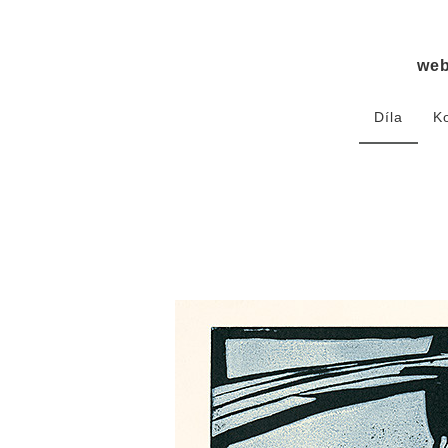
we
Díla
K