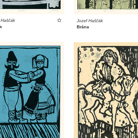
 Haščák
Jozef Haščák
a
Brána