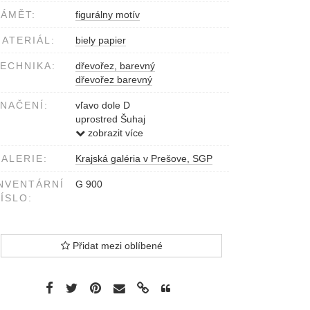
ÁMĚT:
figurálny motív
ATERIÁL:
biely papier
ECHNIKA:
dřevořez, barevný
dřevořez barevný
NAČENÍ:
vľavo dole D
uprostred Šuhaj
vpravo J.Haščák 79
zobrazit více
ALERIE:
Krajská galéria v Prešove, SGP
NVENTÁRNÍ
G 900
ÍSLO:
Přidat mezi oblíbené