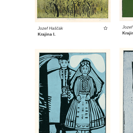
Jozef
Jozef Haščák
Krajin
Krajina I.