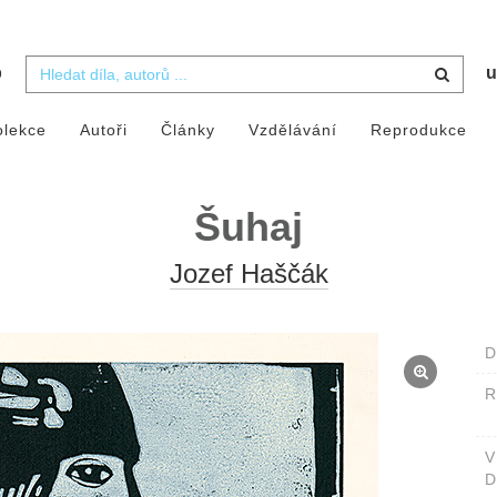
b
u
olekce
Autoři
Články
Vzdělávání
Reprodukce
Šuhaj
Jozef Haščák
D
D