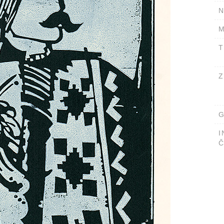
N
M
T
Z
G
I
Č