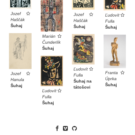
Jozef
Jozef
Ľudovít
Haščák
Haščák
Fulla
Šuhaj
Šuhaj
Šuhaj
Marián
Čunderlík
Šuhaj
Ľudovít
Franta
Jozef
Fulla
Úprka
Hanula
Šuhaj na
Šuhaj
Šuhaj
tátošovi
Ľudovít
Fulla
Šuhaj