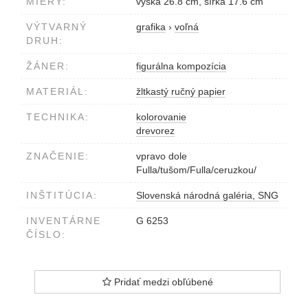
MIERY:
výška 26.8 cm, šírka 17.6 cm
VÝTVARNÝ
grafika
›
voľná
DRUH:
ŽÁNER:
figurálna kompozícia
MATERIÁL:
žltkastý ručný papier
TECHNIKA:
kolorovanie
drevorez
ZNAČENIE:
vpravo dole
Fulla/tušom/Fulla/ceruzkou/
INŠTITÚCIA:
Slovenská národná galéria, SNG
INVENTÁRNE
G 6253
ČÍSLO:
Pridať medzi obľúbené